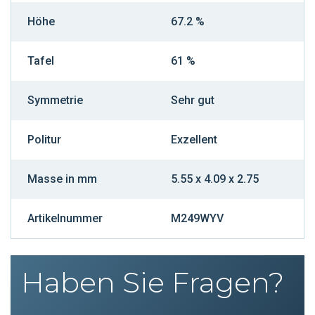
Höhe
67.2 %
Tafel
61 %
Symmetrie
Sehr gut
Politur
Exzellent
Masse in mm
5.55 x 4.09 x 2.75
Artikelnummer
M249WYV
Haben Sie Fragen?