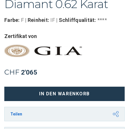
Diamant 0.62 Karat
Farbe:
F |
Reinheit:
IF |
Schliffqualität:
****
Zertifikat von
CHF
2'065
Smaragdschliff
IN DEN WARENKORB
Diamant
0.62
Karat
Teilen
F