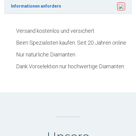
IF
Informationen anfordern
kaufen
und
nach
Versand kostenlos und versichert
Neuchâtel
liefern
Beim Spezialisten kaufen: Seit 20 Jahren online
X21RBB3
Nur natürliche Diamanten
Menge
Dank Vorselektion nur hochwertige Diamanten