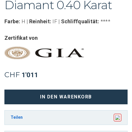
Diamant 0.40 Karat
Farbe:
H |
Reinheit:
IF |
Schliffqualität:
****
Zertifikat von
CHF
1'011
Smaragdschliff
IN DEN WARENKORB
Diamant
0.40
Karat
Teilen
H