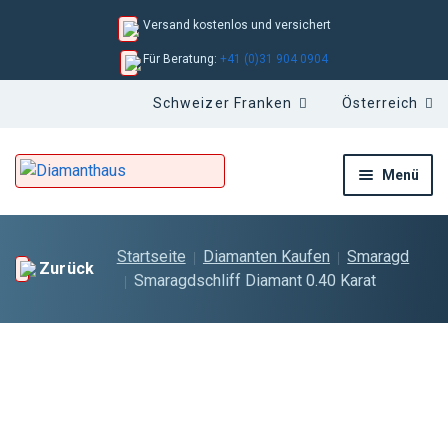
Versand kostenlos und versichert
Für Beratung:
+41 (0)31 904 0904
Menü
Startseite
Diamanten Kaufen
Smaragd
Zurück
Smaragdschliff Diamant 0.40 Karat