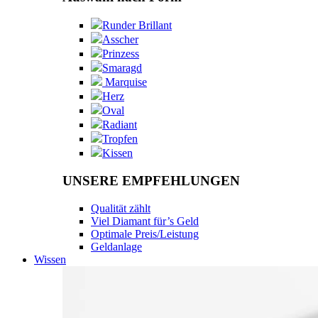
Runder Brillant
Asscher
Prinzess
Smaragd
Marquise
Herz
Oval
Radiant
Tropfen
Kissen
UNSERE EMPFEHLUNGEN
Qualität zählt
Viel Diamant für’s Geld
Optimale Preis/Leistung
Geldanlage
Wissen