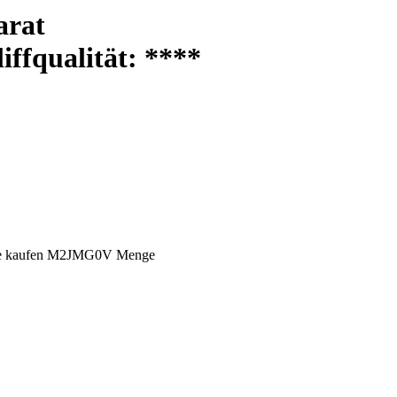
arat
iffqualität:
****
age kaufen M2JMG0V Menge