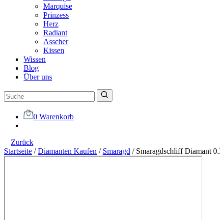
Marquise
Prinzess
Herz
Radiant
Asscher
Kissen
Wissen
Blog
Über uns
0
Warenkorb
Zurück
Startseite
/
Diamanten Kaufen
/
Smaragd
/
Smaragdschliff Diamant 0.