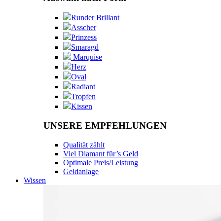
Runder Brillant
Asscher
Prinzess
Smaragd
Marquise
Herz
Oval
Radiant
Tropfen
Kissen
UNSERE EMPFEHLUNGEN
Qualität zählt
Viel Diamant für’s Geld
Optimale Preis/Leistung
Geldanlage
Wissen