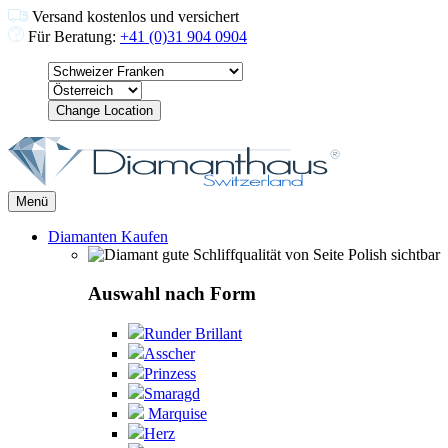
Versand kostenlos und versichert
Für Beratung:
+41 (0)31 904 0904
Change Location
Menü
Diamanten Kaufen
Auswahl nach Form
Runder Brillant
Asscher
Prinzess
Smaragd
Marquise
Herz