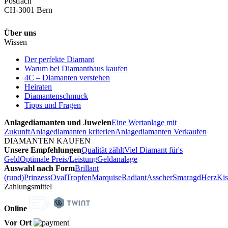
Postfach
CH-3001 Bern
Über uns
Wissen
Der perfekte Diamant
Warum bei Diamanthaus kaufen
4C – Diamanten verstehen
Heiraten
Diamantenschmuck
Tipps und Fragen
Anlagediamanten und Juwelen
Eine Wertanlage mit
Zukunft
Anlagediamanten kriterien
Anlagediamanten Verkaufen
DIAMANTEN KAUFEN
Unsere Empfehlungen
Qualität zählt
Viel Diamant für's
Geld
Optimale Preis/Leistung
Geldanalage
Auswahl nach Form
Brillant
(rund)
Prinzess
Oval
Tropfen
Marquise
Radiant
Asscher
Smaragd
Herz
Kis
Zahlungsmittel
Online
Vor Ort