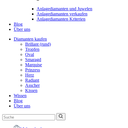
Anlagediamanten und Juwelen
Anlagediamanten verkaufen
Anlagediamanten Kriterien
Blog
Über uns
Diamanten kaufen
Brillant (rund)
Tropfen
Oval
Smaragd
Marquise
Prinzess
Herz
Radiant
Asscher
Kissen
Wissen
Blog
Über uns