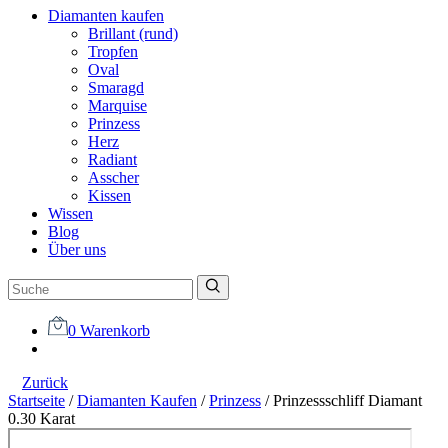
Diamanten kaufen
Brillant (rund)
Tropfen
Oval
Smaragd
Marquise
Prinzess
Herz
Radiant
Asscher
Kissen
Wissen
Blog
Über uns
0
Warenkorb
Zurück
Startseite
/
Diamanten Kaufen
/
Prinzess
/
Prinzessschliff Diamant
0.30 Karat