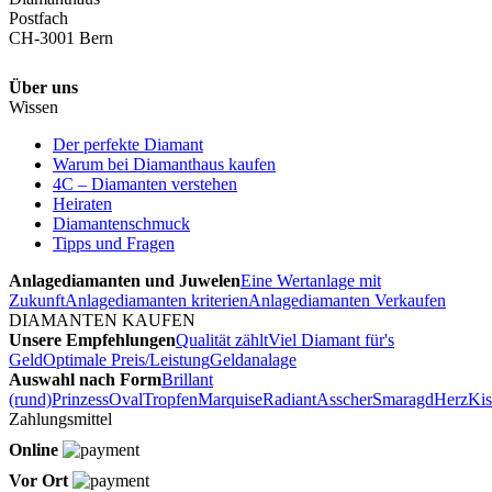
Postfach
CH-3001 Bern
Über uns
Wissen
Der perfekte Diamant
Warum bei Diamanthaus kaufen
4C – Diamanten verstehen
Heiraten
Diamantenschmuck
Tipps und Fragen
Anlagediamanten und Juwelen
Eine Wertanlage mit
Zukunft
Anlagediamanten kriterien
Anlagediamanten Verkaufen
DIAMANTEN KAUFEN
Unsere Empfehlungen
Qualität zählt
Viel Diamant für's
Geld
Optimale Preis/Leistung
Geldanalage
Auswahl nach Form
Brillant
(rund)
Prinzess
Oval
Tropfen
Marquise
Radiant
Asscher
Smaragd
Herz
Kis
Zahlungsmittel
Online
Vor Ort