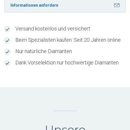
VVS1
Informationen anfordern
kaufen
und
nach
Versand kostenlos und versichert
Köniz
liefern
Beim Spezialisten kaufen: Seit 20 Jahren online
J2DQMLB
Nur natürliche Diamanten
Menge
Dank Vorselektion nur hochwertige Diamanten
Unsere