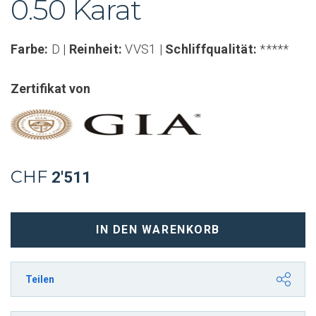
0.50 Karat
Farbe:
D |
Reinheit:
VVS1 |
Schliffqualität:
*****
Zertifikat von
CHF
2'511
Ovalschliff
IN DEN WARENKORB
Diamant
0.50
Karat
Teilen
D