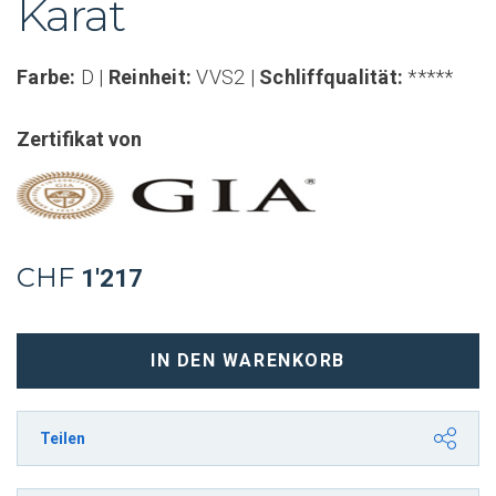
Karat
Farbe:
D |
Reinheit:
VVS2 |
Schliffqualität:
*****
Zertifikat von
CHF
1'217
Ovaler
IN DEN WARENKORB
Diamant
0.31
Karat
Teilen
D