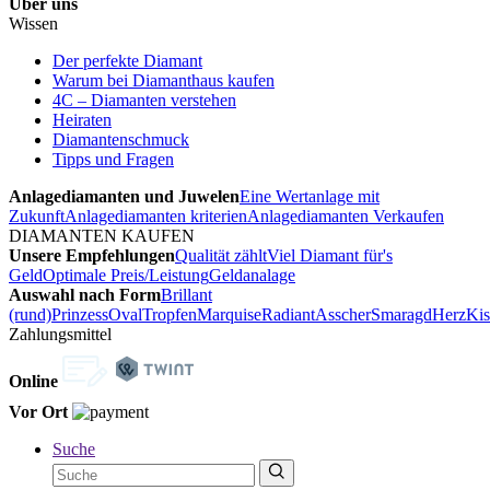
Über uns
Wissen
Der perfekte Diamant
Warum bei Diamanthaus kaufen
4C – Diamanten verstehen
Heiraten
Diamantenschmuck
Tipps und Fragen
Anlagediamanten und Juwelen
Eine Wertanlage mit
Zukunft
Anlagediamanten kriterien
Anlagediamanten Verkaufen
DIAMANTEN KAUFEN
Unsere Empfehlungen
Qualität zählt
Viel Diamant für's
Geld
Optimale Preis/Leistung
Geldanalage
Auswahl nach Form
Brillant
(rund)
Prinzess
Oval
Tropfen
Marquise
Radiant
Asscher
Smaragd
Herz
Kis
Zahlungsmittel
Online
Vor Ort
Suche