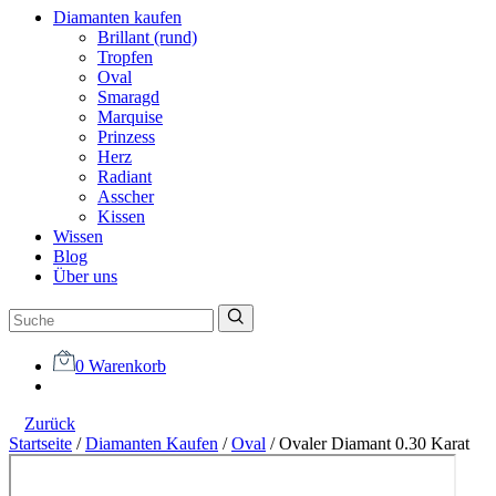
Diamanten kaufen
Brillant (rund)
Tropfen
Oval
Smaragd
Marquise
Prinzess
Herz
Radiant
Asscher
Kissen
Wissen
Blog
Über uns
0
Warenkorb
Zurück
Startseite
/
Diamanten Kaufen
/
Oval
/
Ovaler Diamant 0.30 Karat