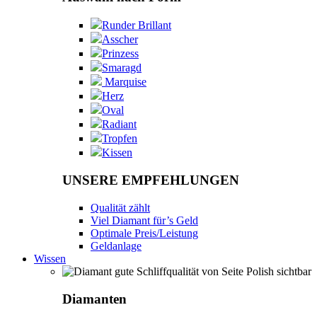
Runder Brillant
Asscher
Prinzess
Smaragd
Marquise
Herz
Oval
Radiant
Tropfen
Kissen
UNSERE EMPFEHLUNGEN
Qualität zählt
Viel Diamant für’s Geld
Optimale Preis/Leistung
Geldanlage
Wissen
Diamanten