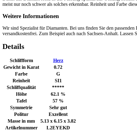
meist nur noch schwer als solches erkennbar. Reinheit und Farbe di
Weitere Informationen
Wir sind Spezialist für Diamanten. Bei uns finden Sie den passenden
versandkostenfrei. Zum Beispiel auch nach Sachsen-Anhalt. Lassen Si
Details
Schliffform
Herz
Gewicht in Karat
0.72
Farbe
G
Reinheit
SI1
Schliffqualität
*****
Höhe
62.1 %
Tafel
57 %
Symmetrie
Sehr gut
Politur
Exzellent
Masse in mm
5.13 x 6.15 x 3.82
Artikelnummer
L2EYEKD