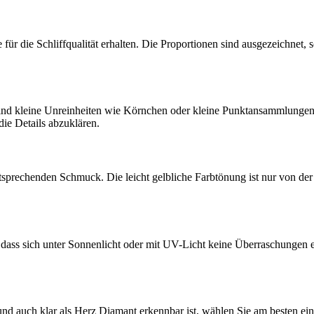
für die Schliffqualität erhalten. Die Proportionen sind ausgezeichnet
pe sind kleine Unreinheiten wie Körnchen oder kleine Punktansammlunge
die Details abzuklären.
ntsprechenden Schmuck. Die leicht gelbliche Farbtönung ist nur von de
 dass sich unter Sonnenlicht oder mit UV-Licht keine Überraschungen er
d auch klar als Herz Diamant erkennbar ist, wählen Sie am besten ein