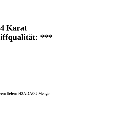
4 Karat
iffqualität:
***
uzern liefern H2ADA0G Menge