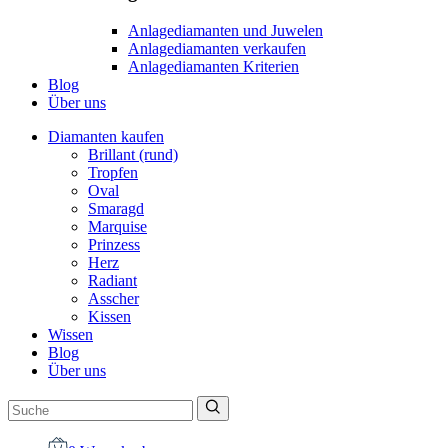
Anlagediamanten und Juwelen
Anlagediamanten verkaufen
Anlagediamanten Kriterien
Blog
Über uns
Diamanten kaufen
Brillant (rund)
Tropfen
Oval
Smaragd
Marquise
Prinzess
Herz
Radiant
Asscher
Kissen
Wissen
Blog
Über uns