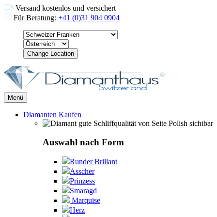
Versand kostenlos und versichert
Für Beratung:
+41 (0)31 904 0904
Change Location
Menü
Diamanten Kaufen
Auswahl nach Form
Runder Brillant
Asscher
Prinzess
Smaragd
Marquise
Herz