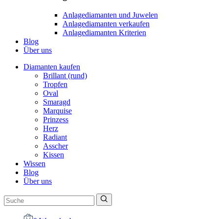
Anlagediamanten und Juwelen
Anlagediamanten verkaufen
Anlagediamanten Kriterien
Blog
Über uns
Diamanten kaufen
Brillant (rund)
Tropfen
Oval
Smaragd
Marquise
Prinzess
Herz
Radiant
Asscher
Kissen
Wissen
Blog
Über uns