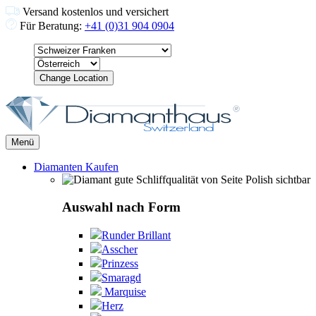
Versand kostenlos und versichert
Für Beratung:
+41 (0)31 904 0904
Change Location
Menü
Diamanten Kaufen
Auswahl nach Form
Runder Brillant
Asscher
Prinzess
Smaragd
Marquise
Herz