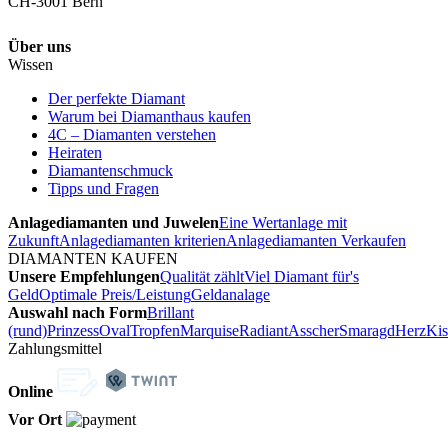
CH-3001 Bern
Über uns
Wissen
Der perfekte Diamant
Warum bei Diamanthaus kaufen
4C – Diamanten verstehen
Heiraten
Diamantenschmuck
Tipps und Fragen
Anlagediamanten und Juwelen
Eine Wertanlage mit
Zukunft
Anlagediamanten kriterien
Anlagediamanten Verkaufen
DIAMANTEN KAUFEN
Unsere Empfehlungen
Qualität zählt
Viel Diamant für's
Geld
Optimale Preis/Leistung
Geldanalage
Auswahl nach Form
Brillant
(rund)
Prinzess
Oval
Tropfen
Marquise
Radiant
Asscher
Smaragd
Herz
Kis
Zahlungsmittel
Online
Vor Ort