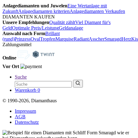
Anlagediamanten und Juwelen
Eine Wertanlage mit
Zukunft
Anlagediamanten kriterien
Anlagediamanten Verkaufen
DIAMANTEN KAUFEN
Unsere Empfehlungen
Qualität zählt
Viel Diamant für's
Geld
Optimale Preis/Leistung
Geldanalage
Auswahl nach Form
Brillant
(rund)
Prinzess
Oval
Tropfen
Marquise
Radiant
Asscher
Smaragd
Herz
Kis
Zahlungsmittel
Online
Vor Ort
Suche
Warenkorb
0
© 1990-2026, Diamanthaus
Impressum
AGB
Datenschutz