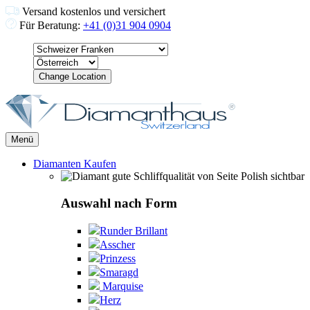
Versand kostenlos und versichert
Für Beratung:
+41 (0)31 904 0904
Change Location
Menü
Diamanten Kaufen
Auswahl nach Form
Runder Brillant
Asscher
Prinzess
Smaragd
Marquise
Herz