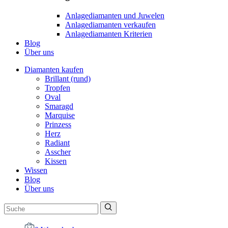
Anlagediamanten und Juwelen
Anlagediamanten verkaufen
Anlagediamanten Kriterien
Blog
Über uns
Diamanten kaufen
Brillant (rund)
Tropfen
Oval
Smaragd
Marquise
Prinzess
Herz
Radiant
Asscher
Kissen
Wissen
Blog
Über uns