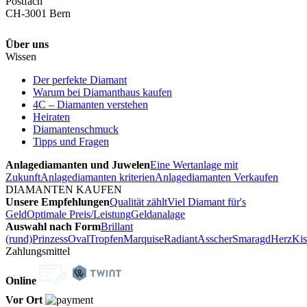
Postfach
CH-3001 Bern
Über uns
Wissen
Der perfekte Diamant
Warum bei Diamanthaus kaufen
4C – Diamanten verstehen
Heiraten
Diamantenschmuck
Tipps und Fragen
Anlagediamanten und Juwelen
Eine Wertanlage mit
Zukunft
Anlagediamanten kriterien
Anlagediamanten Verkaufen
DIAMANTEN KAUFEN
Unsere Empfehlungen
Qualität zählt
Viel Diamant für's
Geld
Optimale Preis/Leistung
Geldanalage
Auswahl nach Form
Brillant
(rund)
Prinzess
Oval
Tropfen
Marquise
Radiant
Asscher
Smaragd
Herz
Kis
Zahlungsmittel
Online
Vor Ort