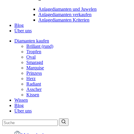
Anlagediamanten und Juwelen
Anlagediamanten verkaufen
Anlagediamanten Kriterien
Blog
Über uns
Diamanten kaufen
Brillant (rund)
Tropfen
Oval
Smaragd
Marquise
Prinzess
Herz
Radiant
Asscher
Kissen
Wissen
Blog
Über uns