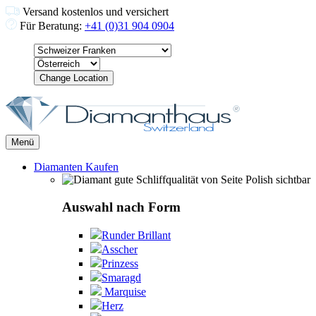
Versand kostenlos und versichert
Für Beratung:
+41 (0)31 904 0904
Change Location
Menü
Diamanten Kaufen
Auswahl nach Form
Runder Brillant
Asscher
Prinzess
Smaragd
Marquise
Herz