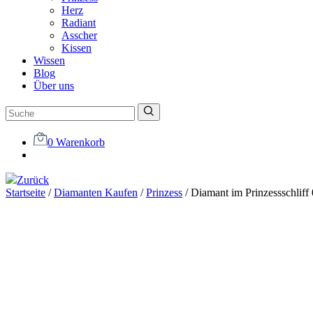
Herz
Radiant
Asscher
Kissen
Wissen
Blog
Über uns
0
Warenkorb
Zurück
Startseite
/
Diamanten Kaufen
/
Prinzess
/
Diamant im Prinzessschliff