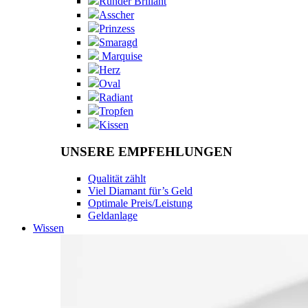
Runder Brillant
Asscher
Prinzess
Smaragd
Marquise
Herz
Oval
Radiant
Tropfen
Kissen
UNSERE EMPFEHLUNGEN
Qualität zählt
Viel Diamant für’s Geld
Optimale Preis/Leistung
Geldanlage
Wissen