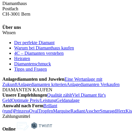
Diamanthaus
Postfach
CH-3001 Bern
Über uns
Wissen
Der perfekte Diamant
Warum bei Diamanthaus kaufen
4C – Diamanten verstehen
Heiraten
Diamantenschmuck
Tipps und Fragen
Anlagediamanten und Juwelen
Eine Wertanlage mit
Zukunft
Anlagediamanten kriterien
Anlagediamanten Verkaufen
DIAMANTEN KAUFEN
Unsere Empfehlungen
Qualität zählt
Viel Diamant für's
Geld
Optimale Preis/Leistung
Geldanalage
Auswahl nach Form
Brillant
(rund)
Prinzess
Oval
Tropfen
Marquise
Radiant
Asscher
Smaragd
Herz
Kis
Zahlungsmittel
Online