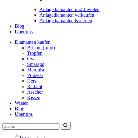
Anlagediamanten und Juwelen
Anlagediamanten verkaufen
Anlagediamanten Kriterien
Blog
Über uns
Diamanten kaufen
Brillant (rund)
Tropfen
Oval
Smaragd
Marquise
Prinzess
Herz
Radiant
Asscher
Kissen
Wissen
Blog
Über uns