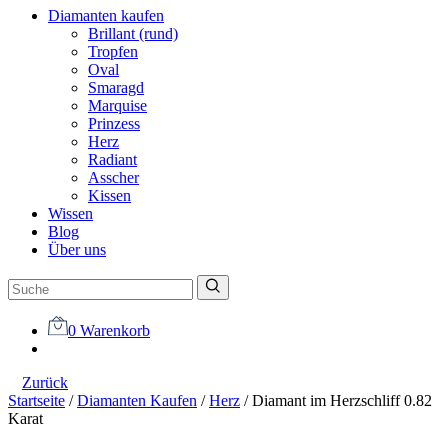
Diamanten kaufen
Brillant (rund)
Tropfen
Oval
Smaragd
Marquise
Prinzess
Herz
Radiant
Asscher
Kissen
Wissen
Blog
Über uns
0
Warenkorb
Zurück
Startseite
/
Diamanten Kaufen
/
Herz
/
Diamant im Herzschliff 0.82
Karat