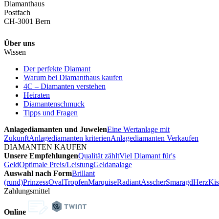
Diamanthaus
Postfach
CH-3001 Bern
Über uns
Wissen
Der perfekte Diamant
Warum bei Diamanthaus kaufen
4C – Diamanten verstehen
Heiraten
Diamantenschmuck
Tipps und Fragen
Anlagediamanten und Juwelen
Eine Wertanlage mit
Zukunft
Anlagediamanten kriterien
Anlagediamanten Verkaufen
DIAMANTEN KAUFEN
Unsere Empfehlungen
Qualität zählt
Viel Diamant für's
Geld
Optimale Preis/Leistung
Geldanalage
Auswahl nach Form
Brillant
(rund)
Prinzess
Oval
Tropfen
Marquise
Radiant
Asscher
Smaragd
Herz
Kis
Zahlungsmittel
Online