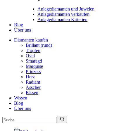
Anlagediamanten und Juwelen
Anlagediamanten verkaufen
Anlagediamanten Kriterien
Blog
Über uns
Diamanten kaufen
Brillant (rund)
Tropfen
Oval
Smaragd
Marquise
Prinzess
Herz
Radiant
Asscher
Kissen
Wissen
Blog
Über uns