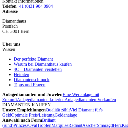
Kontakt Informationen
Telefon
+41 (0)31 904 0904
Adresse
Diamanthaus
Postfach
CH-3001 Bern
Über uns
Wissen
Der perfekte Diamant
Warum bei Diamanthaus kaufen
4C – Diamanten verstehen
Heiraten
Diamantenschmuck
Tipps und Fragen
Anlagediamanten und Juwelen
Eine Wertanlage mit
Zukunft
Anlagediamanten kriterien
Anlagediamanten Verkaufen
DIAMANTEN KAUFEN
Unsere Empfehlungen
Qualität zählt
Viel Diamant für's
Geld
Optimale Preis/Leistung
Geldanalage
Auswahl nach Form
Brillant
(rund)
Prinzess
Oval
Tropfen
Marquise
Radiant
Asscher
Smaragd
Herz
Kis