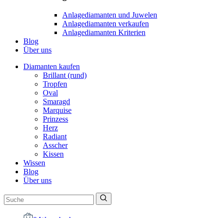
Anlagediamanten und Juwelen
Anlagediamanten verkaufen
Anlagediamanten Kriterien
Blog
Über uns
Diamanten kaufen
Brillant (rund)
Tropfen
Oval
Smaragd
Marquise
Prinzess
Herz
Radiant
Asscher
Kissen
Wissen
Blog
Über uns