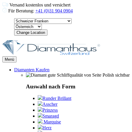
Versand kostenlos und versichert
Für Beratung:
+41 (0)31 904 0904
Change Location
Menü
Diamanten Kaufen
Auswahl nach Form
Runder Brillant
Asscher
Prinzess
Smaragd
Marquise
Herz