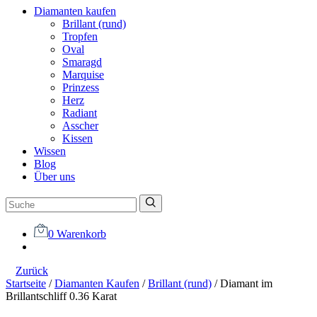
Diamanten kaufen
Brillant (rund)
Tropfen
Oval
Smaragd
Marquise
Prinzess
Herz
Radiant
Asscher
Kissen
Wissen
Blog
Über uns
0
Warenkorb
Zurück
Startseite
/
Diamanten Kaufen
/
Brillant (rund)
/
Diamant im
Brillantschliff 0.36 Karat