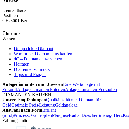
Adresse
Diamanthaus
Postfach
CH-3001 Bern
Über uns
Wissen
Der perfekte Diamant
Warum bei Diamanthaus kaufen
4C – Diamanten verstehen
Heiraten
Diamantenschmuck
Tipps und Fragen
Anlagediamanten und Juwelen
Eine Wertanlage mit
Zukunft
Anlagediamanten kriterien
Anlagediamanten Verkaufen
DIAMANTEN KAUFEN
Unsere Empfehlungen
Qualität zählt
Viel Diamant für's
Geld
Optimale Preis/Leistung
Geldanalage
Auswahl nach Form
Brillant
(rund)
Prinzess
Oval
Tropfen
Marquise
Radiant
Asscher
Smaragd
Herz
Kis
Zahlungsmittel