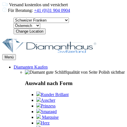
Versand kostenlos und versichert
Für Beratung:
+41 (0)31 904 0904
Change Location
Menü
Diamanten Kaufen
Auswahl nach Form
Runder Brillant
Asscher
Prinzess
Smaragd
Marquise
Herz