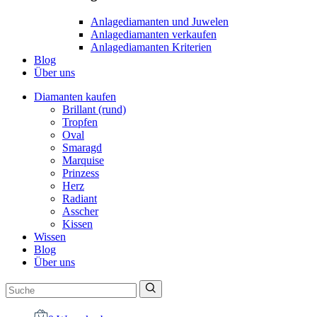
Anlagediamanten und Juwelen
Anlagediamanten verkaufen
Anlagediamanten Kriterien
Blog
Über uns
Diamanten kaufen
Brillant (rund)
Tropfen
Oval
Smaragd
Marquise
Prinzess
Herz
Radiant
Asscher
Kissen
Wissen
Blog
Über uns