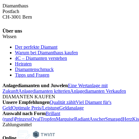
Diamanthaus
Postfach
CH-3001 Bern
Über uns
Wissen
Der perfekte Diamant
Warum bei Diamanthaus kaufen
4C – Diamanten verstehen
Heiraten
Diamantenschmuck
Tipps und Fragen
Anlagediamanten und Juwelen
Eine Wertanlage mit
Zukunft
Anlagediamanten kriterien
Anlagediamanten Verkaufen
DIAMANTEN KAUFEN
Unsere Empfehlungen
Qualität zählt
Viel Diamant für's
Geld
Optimale Preis/Leistung
Geldanalage
Auswahl nach Form
Brillant
(rund)
Prinzess
Oval
Tropfen
Marquise
Radiant
Asscher
Smaragd
Herz
Kis
Zahlungsmittel
Online