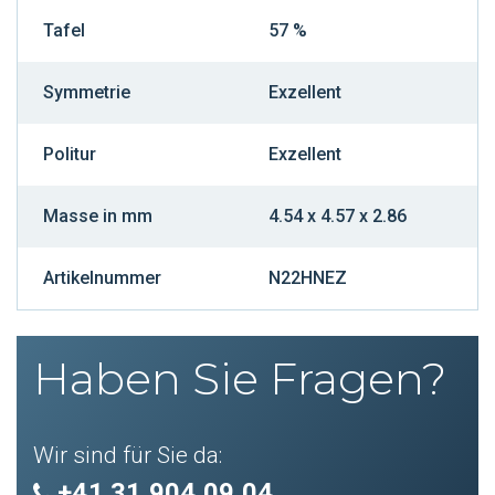
Tafel
57 %
Symmetrie
Exzellent
Politur
Exzellent
Masse in mm
4.54 x 4.57 x 2.86
Artikelnummer
N22HNEZ
Haben Sie Fragen?
Wir sind für Sie da:
+41 31 904 09 04