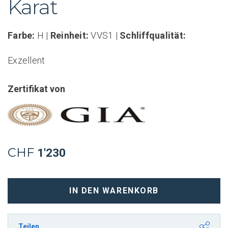
Karat
Farbe:
H |
Reinheit:
VVS1 |
Schliffqualität:
Exzellent
Zertifikat von
CHF
1'230
Brillant
IN DEN WARENKORB
(rund)
0.36
Karat
Teilen