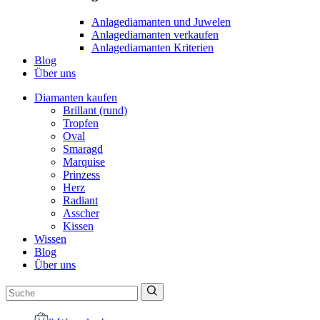
Anlagediamanten und Juwelen
Anlagediamanten verkaufen
Anlagediamanten Kriterien
Blog
Über uns
Diamanten kaufen
Brillant (rund)
Tropfen
Oval
Smaragd
Marquise
Prinzess
Herz
Radiant
Asscher
Kissen
Wissen
Blog
Über uns