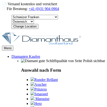
Versand kostenlos und versichert
Für Beratung:
+41 (0)31 904 0904
Change Location
Menü
Diamanten Kaufen
Auswahl nach Form
Runder Brillant
Asscher
Prinzess
Smaragd
Marquise
Herz