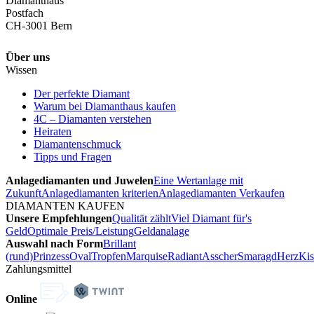
Diamanthaus
Postfach
CH-3001 Bern
Über uns
Wissen
Der perfekte Diamant
Warum bei Diamanthaus kaufen
4C – Diamanten verstehen
Heiraten
Diamantenschmuck
Tipps und Fragen
Anlagediamanten und Juwelen
Eine Wertanlage mit
Zukunft
Anlagediamanten kriterien
Anlagediamanten Verkaufen
DIAMANTEN KAUFEN
Unsere Empfehlungen
Qualität zählt
Viel Diamant für's
Geld
Optimale Preis/Leistung
Geldanalage
Auswahl nach Form
Brillant
(rund)
Prinzess
Oval
Tropfen
Marquise
Radiant
Asscher
Smaragd
Herz
Kis
Zahlungsmittel
Online