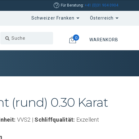
Für Beratung:
+41 (0)31 904 0904
0
WARENKORB
nt (rund) 0.30 Karat
inheit:
VVS2 |
Schliffqualität:
Exzellent
n