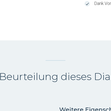
T2MLZAT
Dank Vor
Menge
Beurteilung dieses D
Weitere Eigensc