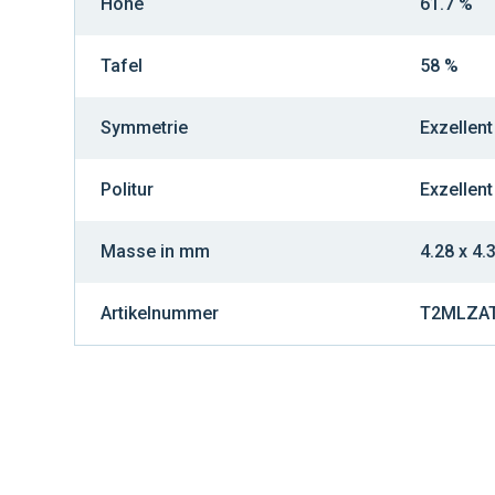
Höhe
61.7 %
Tafel
58 %
Symmetrie
Exzellent
Politur
Exzellent
Masse in mm
4.28 x 4.
Artikelnummer
T2MLZA