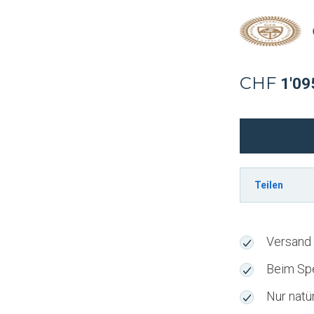
CHF
1'09
Brillant
(rund)
0.30
Karat
Teilen
E
VVS2
für
Versand 
den
Beim Spe
Tresor
Nur natü
bestellen