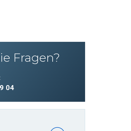
ie Fragen?
:
9 04