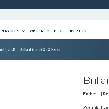
EN KAUFEN
WISSEN
BLOG
ÜBER UNS
lant (rund)
Brillant (rund) 0.30 Karat
Brilla
Farbe:
E |
Re
Zertifikat vo