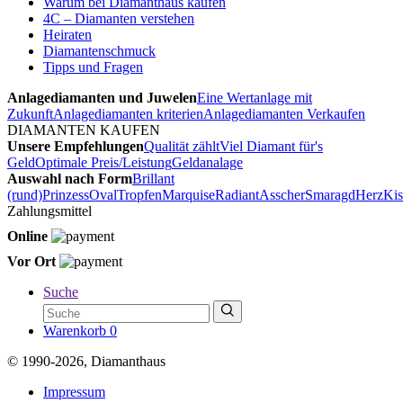
Warum bei Diamanthaus kaufen
4C – Diamanten verstehen
Heiraten
Diamantenschmuck
Tipps und Fragen
Anlagediamanten und Juwelen
Eine Wertanlage mit
Zukunft
Anlagediamanten kriterien
Anlagediamanten Verkaufen
DIAMANTEN KAUFEN
Unsere Empfehlungen
Qualität zählt
Viel Diamant für's
Geld
Optimale Preis/Leistung
Geldanalage
Auswahl nach Form
Brillant
(rund)
Prinzess
Oval
Tropfen
Marquise
Radiant
Asscher
Smaragd
Herz
Kis
Zahlungsmittel
Online
Vor Ort
Suche
Warenkorb
0
© 1990-2026, Diamanthaus
Impressum