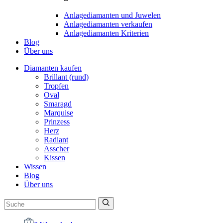
Anlagediamanten und Juwelen
Anlagediamanten verkaufen
Anlagediamanten Kriterien
Blog
Über uns
Diamanten kaufen
Brillant (rund)
Tropfen
Oval
Smaragd
Marquise
Prinzess
Herz
Radiant
Asscher
Kissen
Wissen
Blog
Über uns