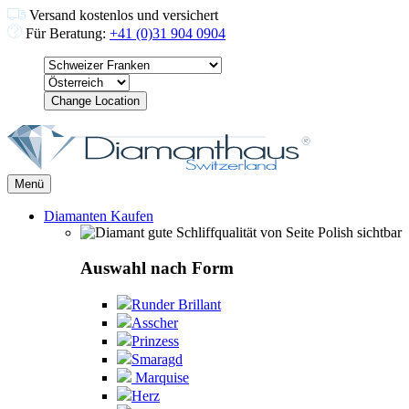
Versand kostenlos und versichert
Für Beratung:
+41 (0)31 904 0904
Change Location
Menü
Diamanten Kaufen
Auswahl nach Form
Runder Brillant
Asscher
Prinzess
Smaragd
Marquise
Herz